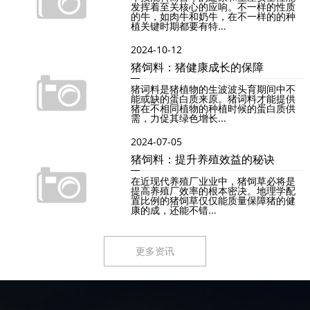
发挥着至关核心的应响。不一样的性质
的牛，如肉牛和奶牛，在不一样的的种
植关键时期都要有特...
2024-10-12
猪饲料：猪健康成长的保障
猪词料是猪植物的生波波头育期间中不
能或缺的蛋白质来原。猪词料才能提供
猪在不相同植物的种植时候的蛋白质供
需，力促其绿色增长...
2024-07-05
猪饲料：提升养殖效益的秘诀
在近现代养殖厂业业中，猪饲草必将是
提高养殖厂效率的根本密决。地理学配
置比例的猪饲草仅仅能质量保障猪的健
康的成，还能不错...
更多资讯