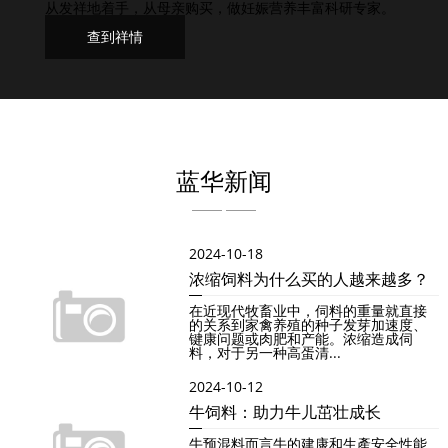
从发祥地着手，从母亲购买，做妊娠营养丰富科研专家。
查到祥情
蓝华新闻
2024-10-18
浓缩饲料为什么买的人越来越多？
在近现代牧畜业中，伺料的重量就直接
的关系到家禽养殖的种子发芽加速度、
键康问题或肉肥和产能。浓缩造成伺
料，对于另一种高蛋清...
2024-10-12
牛饲料：助力牛儿茁壮成长
牛预混料而言牛的建康和生產安全性能