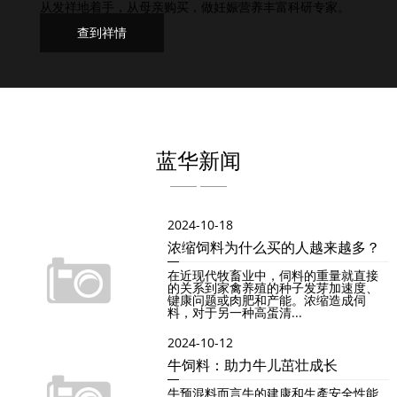
从发祥地着手，从母亲购买，做妊娠营养丰富科研专家。
查到祥情
蓝华新闻
2024-10-18
浓缩饲料为什么买的人越来越多？
在近现代牧畜业中，伺料的重量就直接
的关系到家禽养殖的种子发芽加速度、
键康问题或肉肥和产能。浓缩造成伺
料，对于另一种高蛋清...
2024-10-12
牛饲料：助力牛儿茁壮成长
牛预混料而言牛的建康和生產安全性能