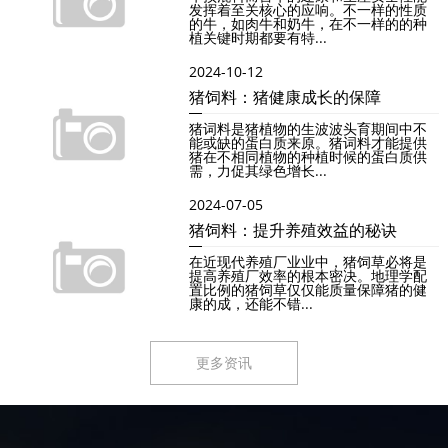
发挥着至关核心的应响。不一样的性质
的牛，如肉牛和奶牛，在不一样的的种
植关键时期都要有特...
2024-10-12
猪饲料：猪健康成长的保障
猪词料是猪植物的生波波头育期间中不
能或缺的蛋白质来原。猪词料才能提供
猪在不相同植物的种植时候的蛋白质供
需，力促其绿色增长...
2024-07-05
猪饲料：提升养殖效益的秘诀
在近现代养殖厂业业中，猪饲草必将是
提高养殖厂效率的根本密决。地理学配
置比例的猪饲草仅仅能质量保障猪的健
康的成，还能不错...
更多资讯